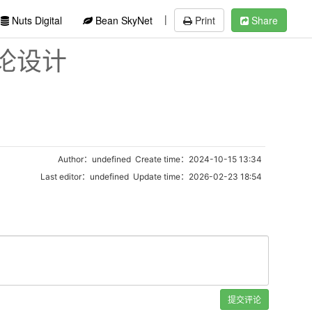
|
Nuts Digital
Bean SkyNet
Print
Share
论设计
Author：undefined Create time：2024-10-15 13:34
Last editor：undefined Update time：2026-02-23 18:54
提交评论