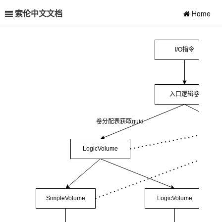
索伦中文文档
Home
I/O指令
入口卷
入口逻辑卷
卷分配表获取guid
LogicVolume
SimpleVolume
LogicVolume