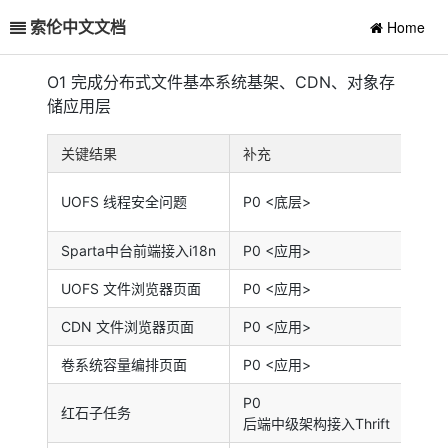
索伦中文文档
Home
O1 完成分布式文件基本系统基架、CDN、对象存
储应用层
关键结果
补充
参与
@Ke
UOFS 线程安全问题
P0 <底层>
@Dr
Sparta中台前端接入i18n
P0 <应用>
@Ke
UOFS 文件浏览器页面
P0 <应用>
@Ke
CDN 文件浏览器页面
P0 <应用>
@Ke
卷系统容量编排页面
P0 <应用>
@Ke
P0
@Ke
红石子任务
后端中级架构接入Thrift
@Dr