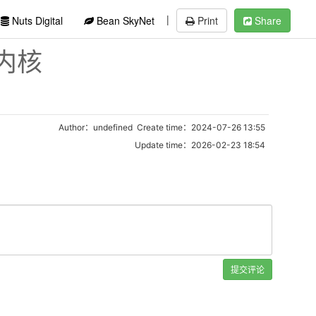
|
Nuts Digital
Bean SkyNet
Print
Share
内核
Author：undefined Create time：2024-07-26 13:55
Update time：2026-02-23 18:54
提交评论