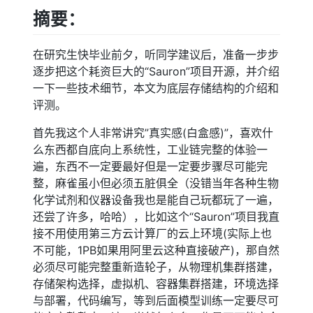
摘要：
在研究生快毕业前夕，听同学建议后，准备一步步
逐步把这个耗资巨大的“Sauron”项目开源，并介绍
一下一些技术细节，本文为底层存储结构的介绍和
评测。
首先我这个人非常讲究”真实感(白盒感)”，喜欢什
么东西都自底向上系统性，工业链完整的体验一
遍，东西不一定要最好但是一定要步骤尽可能完
整，麻雀虽小但必须五脏俱全（没错当年各种生物
化学试剂和仪器设备我也是能自己玩都玩了一遍，
还尝了许多，哈哈），比如这个“Sauron”项目我直
接不用使用第三方云计算厂的云上环境(实际上也
不可能，1PB如果用阿里云这种直接破产)，那自然
必须尽可能完整重新造轮子，从物理机集群搭建，
存储架构选择，虚拟机、容器集群搭建，环境选择
与部署，代码编写，等到后面模型训练一定要尽可