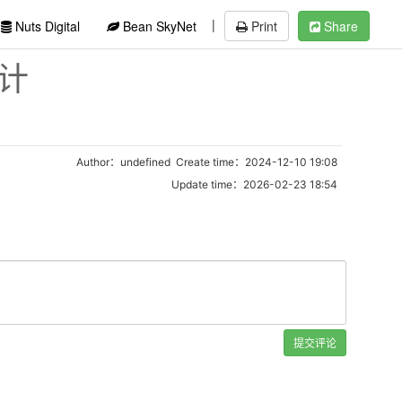
|
Nuts Digital
Bean SkyNet
Print
Share
设计
Author：undefined Create time：2024-12-10 19:08
Update time：2026-02-23 18:54
提交评论