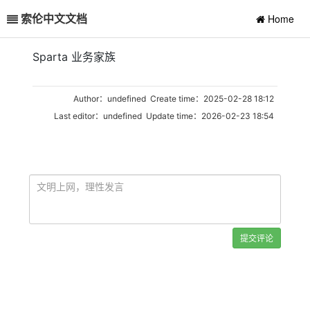
索伦中文文档
Home
Sparta 业务家族
Author：undefined Create time：2025-02-28 18:12
Last editor：undefined Update time：2026-02-23 18:54
提交评论